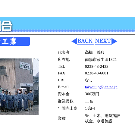
代表者
高橋 義典
所在地
南陽市萩生田1321
TEL
0238-43-2433
FAX
0238-43-6601
URL
なし
E-mail
taiyouup@jan.ne.jp
資本金
300万円
従業員数
11名
年間売上高
1億円
管、土木、消防施設
業種
板金、水道施設