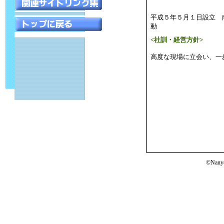
平成５年５月１日設立 
<社訓・経営方針>
高度な現場に立会い、一
©Nanyo 